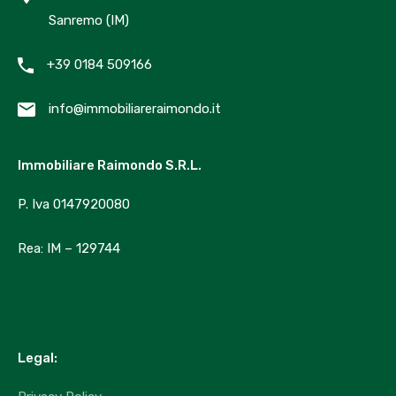
Marzo 2023
Sanremo (IM)
Ottobre 2022
Giugno 2020
+39 0184 509166
Categories
info@immobiliareraimondo.it
Luxury
Immobiliare Raimondo S.R.L.
Market Trends
P. Iva 0147920080
Uncategorized
Rea: IM – 129744
Agenti
Immobiliare Raimondo
info@immobiliareraimondo.it
Legal:
+39 329 2127722