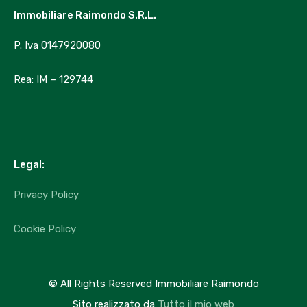
A WordPress Commenter
su
Hello world!
Immobiliare Raimondo S.R.L.
A WordPress Commenter
su
Hello world!
P. Iva 0147920080
Immobili in evidenza
Rea: IM – 129744
Nessuna Attività in Evidenza trovata!
Legal:
Categorie
Privacy Policy
Luxury
Cookie Policy
Market Trends
Uncategorized
© All Rights Reserved Immobiliare Raimondo
Sito realizzato da
Tutto il mio web