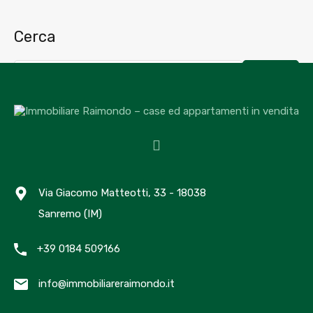
Cerca
Cerca
Recent Posts
Hello world!
Hello world!
Via Giacomo Matteotti, 33 - 18038
Image Post Format
Sanremo (IM)
Gallery Post Format
Video Post Format
+39 0184 509166
Recent Comments
info@immobiliareraimondo.it