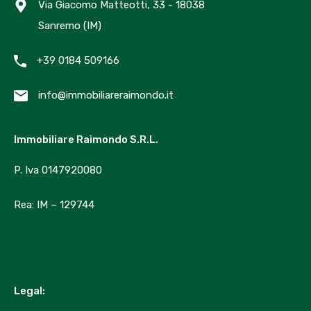
Via Giacomo Matteotti, 33 - 18038
Messaggio
Sanremo (IM)
+39 0184 509166
info@immobiliareraimondo.it
Immobiliare Raimondo S.R.L.
*
GDPR
P. Iva 0147920080
Acconsento che questo sito web conservi le mie
informazioni qui inserite affinché possano rispondere
alla mia richiesta.
Rea: IM – 129744
WhatsApp
Chiama ora
Legal:
Invia messaggio