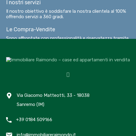
I nostri servizi
Il nostro obiettivo è soddisfare la nostra clientela al 100%
offrendo servizi a 360 gradi.
Le Compra-Vendite
Sono affrontate con professionalità e riservatezza tramite
metodologie rapide ed efficaci.
Le ristrutturazioni
Sono proposte da Professionisti Tecnici di comprovata
esperienza che gestiscono la progettazione, i permessi
comunali, la direzione dei lavori. Le opere edilizie sono
realizzate solo da Imprese Edili di estrema competenza.
Consegna chiavi in mano. Preventivi gratuiti.
Via Giacomo Matteotti, 33 - 18038
Le perizie
Sanremo (IM)
Le valutazioni sono gratuite previa acquisizione
dell’immobile e vengono eseguite esclusivamente da
Consulenti Tecnici del Tribunale. Infatti solo una
+39 0184 509166
valutazione corretta ci consentirà di alienare il Vostro
immobile in tempi brevi.
info@immobiliareraimondo.it