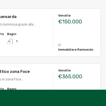
Vendite
ansarda
€150.000
o luminosa grazie alla…
tto
Bagni
1
Di
Immobiliare Raimondo
Vendite
tico zona Foce
€365.000
co in zona Foce…
tto
Bagni
1
Di
Immobiliare Raimondo