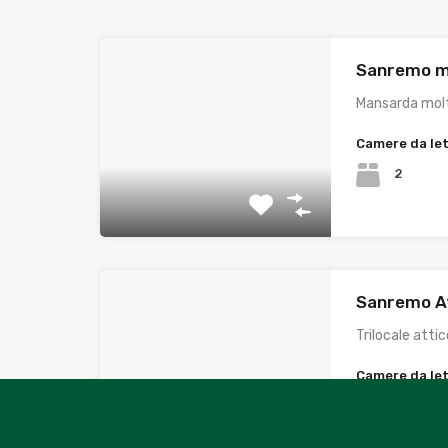
Sanremo m
Mansarda molt
Camere da le
2
Sanremo At
Trilocale atti
Camere da le
2