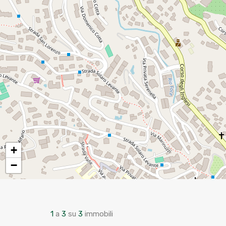
+
−
1
a
3
su
3
immobili