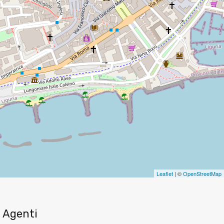
Leaflet
| ©
OpenStreetMap
Agenti