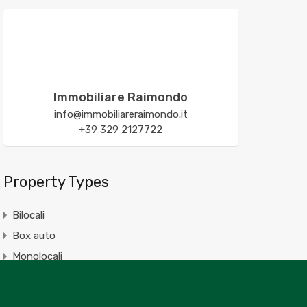
Immobiliare Raimondo
info@immobiliareraimondo.it
+39 329 2127722
Property Types
Bilocali
Box auto
Monolocali
Negozio
progetto approvato