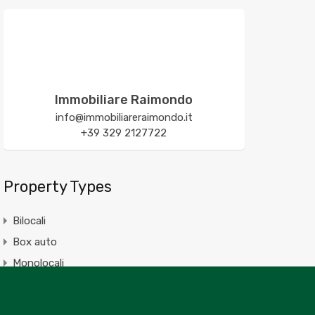
Immobiliare Raimondo
info@immobiliareraimondo.it
+39 329 2127722
Property Types
Bilocali
Box auto
Monolocali
Negozio
progetto approvato