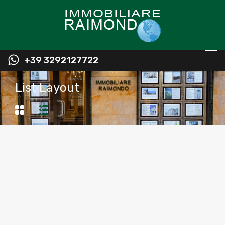
+39 3292127722
List Layout