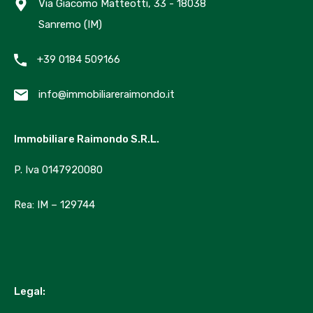
Immobiliare Raimondo
Via Giacomo Matteotti, 33 - 18038
info@immobiliareraimondo.it
Sanremo (IM)
+39 329 2127722
+39 0184 509166
Property Types
info@immobiliareraimondo.it
Bilocali
Immobiliare Raimondo S.R.L.
Box auto
P. Iva 0147920080
Monolocali
Negozio
Rea: IM – 129744
progetto approvato
Quadrilocali ed oltre
soffitta
Trilocali
Legal:
Uffici